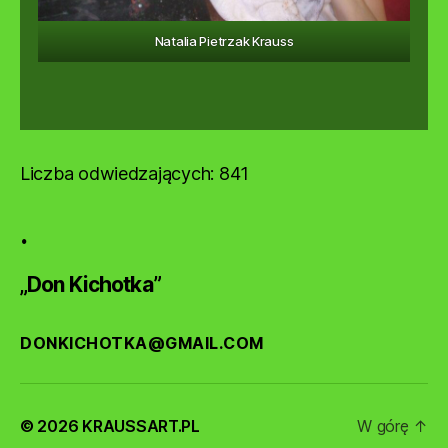
Natalia Pietrzak Krauss
Liczba odwiedzających: 841
.
„Don Kichotka”
DONKICHOTKA@GMAIL.COM
© 2026
KRAUSSART.PL
W górę
↑