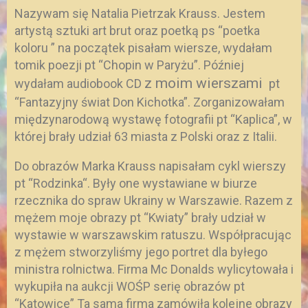
Nazywam się Natalia Pietrzak Krauss. Jestem
artystą sztuki art brut oraz poetką ps “poetka
koloru ” na początek pisałam wiersze, wydałam
tomik poezji pt “Chopin w Paryżu”. Później
z moim wierszami
wydałam audiobook CD
pt
“Fantazyjny świat Don Kichotka”. Zorganizowałam
międzynarodową wystawę fotografii pt “Kaplica”, w
której brały udział 63 miasta z Polski oraz z Italii.
Do obrazów Marka Krauss napisałam cykl wierszy
pt “Rodzinka
“. Były one wystawiane w biurze
rzecznika do spraw Ukrainy w Warszawie. Razem z
mężem moje obrazy pt “Kwiaty” brały udział w
wystawie w warszawskim ratuszu. Współpracując
z mężem stworzyliśmy jego portret dla byłego
ministra rolnictwa. Firma Mc Donalds wylicytowała i
wykupiła na aukcji WOŚP serię obrazów pt
“Katowice” Ta sama firma zamówiła kolejne obrazy