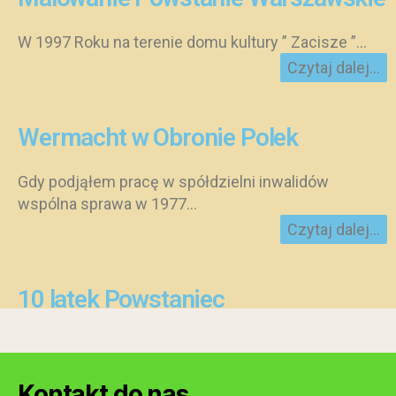
W 1997 Roku na terenie domu kultury ” Zacisze ”...
Czytaj dalej...
Wermacht w Obronie Polek
Gdy podjąłem pracę w spółdzielni inwalidów
wspólna sprawa w 1977...
Czytaj dalej...
10 latek Powstaniec
Po 80 latach od chwili zakończenia Powstania
Warszawskiego poznałem historię...
Kontakt do nas
Czytaj dalej...